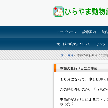
トップページ
診療案内
院
犬・猫の病気について
リンク
トップ
›
内科
›
季節の変わり目にご注
季節の変わり目にご注意
１０月になって、少し肌寒く
この時期多いのが、「うちの
季節の変わり目によるストレ
ゃった？