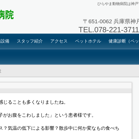
ひらやま動物病院は神戸
〒651-0062 兵庫県
TEL.
078-221-
内設備
スタッフ紹介
アクセス
ペットホテル
健康診断（ペッ
意
感じることも多くなりましたね。
子がお腹をこわしました」という患者様です。
ス？気温の低下による影響？散歩中に何か変なもの食べち