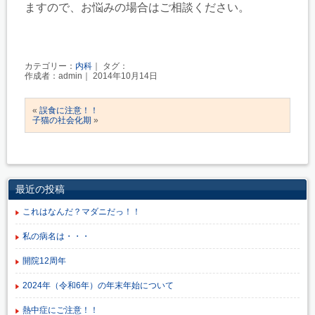
ますので、お悩みの場合はご相談ください。
カテゴリー：
内科
｜ タグ：
作成者：admin｜ 2014年10月14日
«
誤食に注意！！
子猫の社会化期
»
最近の投稿
これはなんだ？マダニだっ！！
私の病名は・・・
開院12周年
2024年（令和6年）の年末年始について
熱中症にご注意！！