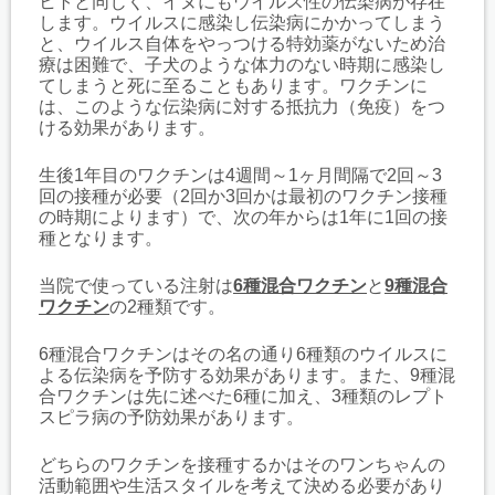
ヒトと同じく、イヌにもウイルス性の伝染病が存在
します。ウイルスに感染し伝染病にかかってしまう
と、ウイルス自体をやっつける特効薬がないため治
療は困難で、子犬のような体力のない時期に感染し
てしまうと死に至ることもあります。ワクチンに
は、このような伝染病に対する抵抗力（免疫）をつ
ける効果があります。
生後1年目のワクチンは4週間～1ヶ月間隔で2回～3
回の接種が必要（2回か3回かは最初のワクチン接種
の時期によります）で、次の年からは1年に1回の接
種となります。
当院で使っている注射は
6種混合ワクチン
と
9種混合
ワクチン
の2種類です。
6種混合ワクチンはその名の通り6種類のウイルスに
よる伝染病を予防する効果があります。また、9種混
合ワクチンは先に述べた6種に加え、3種類のレプト
スピラ病の予防効果があります。
どちらのワクチンを接種するかはそのワンちゃんの
活動範囲や生活スタイルを考えて決める必要があり