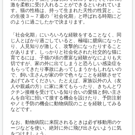
激を柔軟に受け入れることができるといわれていま
す。猫の性格は、持って生まれた天性の性質と、こ
の生後３～７週の「社会化期」と呼ばれる時期にど
のように過ごしたかで決まります。
「社会化期」にいろいろな経験をすることなく、同
じ人とばかり過ごしていると、極端に臆病になった
り、人見知りが激しく、攻撃的になったりすること
があります。しっかりと社会化された社交的な猫に
育てるには、子猫の頃の豊富な経験がなによりも大
切ですが、家の外に出てしまうと恐ろしい感染症を
もらってきたり事故にあってしまうかもしれないの
で、飼い主さんが家の中で色々なことを経験させて
あげてみてください。たとえば、家族以外の人（友
人や親戚の方）に家に来てもらったり、きちんとワ
クチン接種を受けている知り合いの愛猫と飼い主さ
んを自宅に招いて接する機会を設けたり、予防注射
やノミ予防の機会に動物病院のことを経験してみる
などです。
なお、動物病院に来院されるときは必ず移動用のケ
ージなどを使い、絶対に外に飛び出さないように気
をつけましょう。