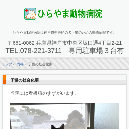
ひらやま動物病院は神戸市中央区の犬・猫のための動物病院です。
〒651-0062 兵庫県神戸市中央区坂口通4丁目2-21
TEL.
078-221-3711 専用駐車場３台有
トップ
›
内科
›
子猫の社会化期
子猫の社会化期
当院には看板猫のすずがいます。