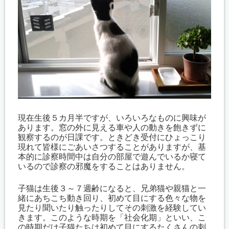
現在生後５カ月半ですが、いろいろなものに興味が
あります。窓の外に見える車や人の動きを飽きずに
観察するのが日課です。ときどき受付にひょっこり
現れて皆様にごあいさつすることがありますが、基
本的に診察時間中は自分の部屋で遊んでいるか寝て
いるので診察の邪魔をすることはありません。
子猫は生後３～７週齢になると、兄弟猫や親猫と一
緒にあちこち動き回り、初めて目にする色々な物を
見たり聞いたり触ったりしてその刺激を経験してい
きます。このような時期を「社会化期」といい、こ
の時期だけ子猫たちは初めて目にするたくさんの刺