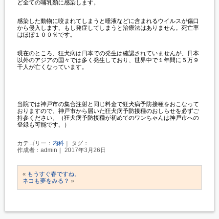
ど全ての哺乳類に感染します。
感染した動物に咬まれてしまうと唾液などに含まれるウイルスが傷口
から侵入します。もし発症してしまうと治療法はありません。死亡率
はほぼ１００％です。
現在のところ、狂犬病は日本での発生は確認されていませんが、日本
以外のアジアの国々では多く発生しており、世界中で１年間に５万９
千人が亡くなっています。
当院では神戸市の集合注射と同じ料金で狂犬病予防接種をおこなって
おりますので、神戸市から届いた狂犬病予防接種のおしらせを必ずご
持参ください。（狂犬病予防接種が初めてのワンちゃんは神戸市への
登録も可能です。）
カテゴリー：
内科
｜ タグ：
作成者：admin｜ 2017年3月26日
«
もうすぐ春ですね。
ネコも夢をみる？
»