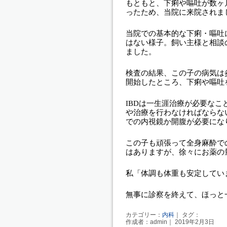
もともと、下痢や嘔吐が数ヶ
ったため、当院に来院されま
当院での基本的な下痢・嘔吐
はない様子。飼い主様と相談
ました。
検査の結果、この子の病気は
開始したところ、下痢や嘔吐
IBDは一生涯治療が必要な
や治療を行わなければならな
での内視鏡か開腹が必要にな
この子も頑張って全身麻酔で
はありますが、徐々にお薬の
私「体調も体重も安定してい
無事に診察を終えて、ほっと
カテゴリー：
内科
｜ タグ：
作成者：admin｜ 2019年2月3日