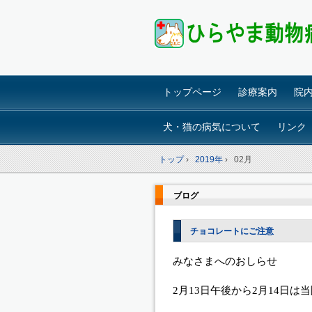
トップページ
診療案内
院
犬・猫の病気について
リンク
トップ
›
2019年
›
02月
ブログ
チョコレートにご注意
みなさまへのおしらせ
2月13日午後から2月14日