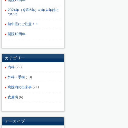
開院12周年
2024年（令和6年）の年末年始に
ついて
熱中症にご注意！！
開院10周年
カテゴリー
内科
(29)
外科・手術
(13)
病院内の出来事
(71)
皮膚病
(6)
アーカイブ